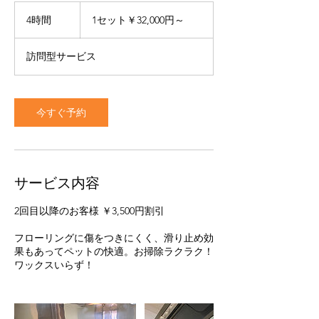
1
セ
4時間
4
1セット￥32,000円～
ッ
時
ト
間
￥32,000
訪問型サービス
円
～
今すぐ予約
サービス内容
2回目以降のお客様 ￥3,500円割引
フローリングに傷をつきにくく、滑り止め効
果もあってペットの快適。お掃除ラクラク！
ワックスいらず！