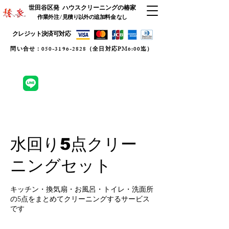
世田谷区発 ハウスクリーニングの椿家
作業外注 / 見積り以外の
追加料金 なし
​クレジット決済可対応
​問い合せ：050-3196-2828（全日対応PM6:00迄）
スケジュール確認/WEB予約
lineで問合せ
水回り5点クリー
ニングセット
キッチン・換気扇・お風呂・トイレ・洗面所
の5点をまとめてクリーニングするサービス
です