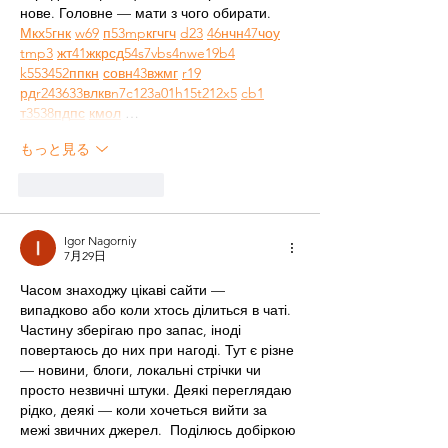
нове. Головне — мати з чого обирати.  
М
к
х
5
г
нк
w69
п
53
mp
кг
чг
ч
d23
46
н
чн
47
чо
у
tmp3
жт
41
ж
кр
сд
54
s7
vb
s4
nw
e19
b4
k55
34
52
пп
кн
с
о
вн
43
вж
мг
r19
рд
r24
36
33
вл
кв
n7
c123
a01
h15
t21
2x5
cb1
т
35
38
пд
пс
км
ол
 …
もっと見る
いいね！
返信
Igor Nagorniy
7月29日
Часом знаходжу цікаві сайти — 
випадково або коли хтось ділиться в чаті. 
Частину зберігаю про запас, іноді 
повертаюсь до них при нагоді. Тут є різне 
— новини, блоги, локальні стрічки чи 
просто незвичні штуки. Деякі переглядаю 
рідко, деякі — коли хочеться вийти за 
межі звичних джерел.  Поділюсь добіркою 