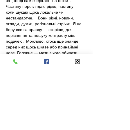
чат, іноді сам зберігаю “на потім”. 
Частину переглядаю рідко, частину — 
коли шукаю щось локальне чи 
нестандартне.    Вони різні: новини, 
огляди, думки, регіональні стрічки. Я не 
беру все за правду — скоріше, для 
порівняння та пошуку контрасту між 
подачею.  Можливо, хтось іще знайде 
серед них щось цікаве або принаймні 
нове. Головне — мати з чого обирати. 
いいね！
返信
当社へのお問い合わせはこちらから
お願いいたします。
頂きました内容を確認させて頂きご連絡をさ
せて頂きます。なお、内容によっては、ご連
絡までにお時間を頂く場合がございます。ご
了承をお願いいたします。