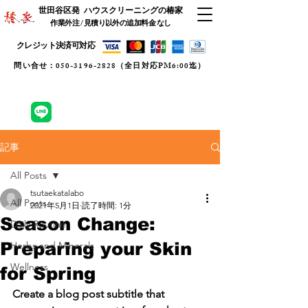
世田谷区発 ハウスクリーニングの椿家
作業外注 / 見積り以外の
追加料金 なし
​クレジット決済可対応
​問い合せ：050-3196-2828（全日対応PM6:00迄）
スケジュール確認/WEB予約
lineで問合せ
記事
All Posts
tsutaekatalabo
All Posts
2021年5月1日
読了時間: 1分
Season Change:
Daily Routine
Preparing your Skin
Herbs and Minerals
Wellness
for Spring
Create a blog post subtitle that 