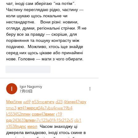
чат, іноді сам зберігаю “на потім”. 
Частину переглядаю рідко, частину — 
коли шукаю щось локальне чи 
нестандартне.    Вони різні: новини, 
огляди, думки, регіональні стрічки. Я не 
беру все за правду — скоріше, для 
порівняння та пошуку контрасту між 
подачею.  Можливо, хтось іще знайде 
серед них щось цікаве або принаймні 
нове. Головне — мати з чого обирати. 
いいね！
返信
Igor Nagorniy
7月03日
М
к
х
5
г
нк
w69
п
53
mp
кг
чг
ч
d23
46
н
чн
47
чо
у
tmp3
жт
41
ж
кр
сд
54
s7
vb
s4
nw
e19
b4
k55
34
52
пп
кн
с
о
вн
43
вж
мг
r19
рд
r24
36
33
вл
кв
n7
c123
a01
h15
t21
2x5
cb1
т
35
38
пд
пс
км
ол
  Часом знаходжу ці 
джерела випадково, іноді хтось скине в 