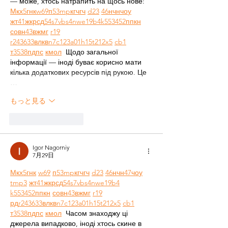
— може, хтось натрапить на щось нове:  
М
к
х
5
г
нк
w69
п
53
mp
кг
чг
ч
d23
46
н
чн
чо
у
жт
41
ж
кр
сд
54
s7
vb
s4
nw
e19
b4
k55
34
52
пп
кн
с
о
вн
43
вж
мг
r19
r24
36
33
вл
кв
n7
c123
a01
h15
t21
2x5
cb1
т
35
38
пд
пс
км
ол
  Щодо загальної 
інформації — іноді буває корисно мати 
кілька додаткових ресурсів під рукою. Це 
…
もっと見る
いいね！
返信
Igor Nagorniy
7月29日
М
к
х
5
г
нк
w69
п
53
mp
кг
чг
ч
d23
46
н
чн
47
чо
у
tmp3
жт
41
ж
кр
сд
54
s7
vb
s4
nw
e19
b4
k55
34
52
пп
кн
с
о
вн
43
вж
мг
r19
рд
r24
36
33
вл
кв
n7
c123
a01
h15
t21
2x5
cb1
т
35
38
пд
пс
км
ол
  Часом знаходжу ці 
джерела випадково, іноді хтось скине в 