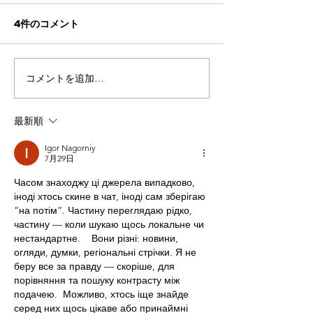
4件のコメント
コメントを追加…
DIY Purifying Mask
最新順
Igor Nagorniy
7月29日
Часом знаходжу ці джерела випадково, 
іноді хтось скине в чат, іноді сам зберігаю 
“на потім”. Частину переглядаю рідко, 
частину — коли шукаю щось локальне чи 
нестандартне.    Вони різні: новини, 
огляди, думки, регіональні стрічки. Я не 
беру все за правду — скоріше, для 
порівняння та пошуку контрасту між 
подачею.  Можливо, хтось іще знайде 
серед них щось цікаве або принаймні 